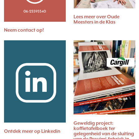
Lees meer over Oude
Meesters in de Klas
Neem contact op!
Geweldig project:
koffietafelboek ter
Ontdek meer op Linkedin
gelegenheid van de sluiting
van de Provimi-fabriek in